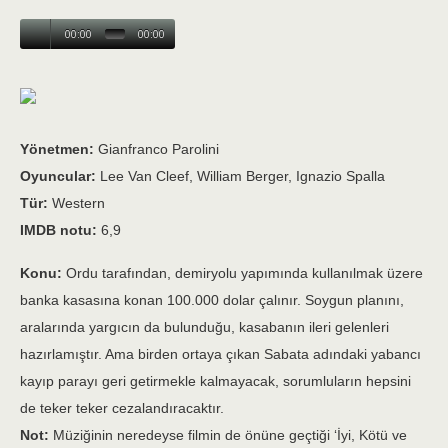
00:00
00:00
Yönetmen:
Gianfranco Parolini
Oyuncular:
Lee Van Cleef, William Berger, Ignazio Spalla
Tür:
Western
IMDB notu:
6,9
Konu:
Ordu tarafından, demiryolu yapımında kullanılmak üzere
banka kasasına konan 100.000 dolar çalınır. Soygun planını,
aralarında yargıcın da bulunduğu, kasabanın ileri gelenleri
hazırlamıştır. Ama birden ortaya çıkan Sabata adındaki yabancı
kayıp parayı geri getirmekle kalmayacak, sorumluların hepsini
de teker teker cezalandıracaktır.
Not:
Müziğinin neredeyse filmin de önüne geçtiği ‘İyi, Kötü ve