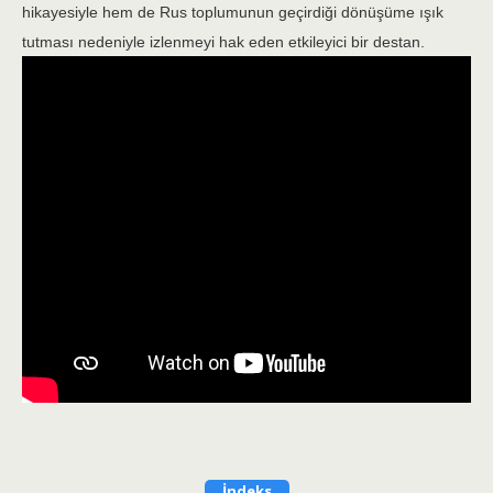
hikayesiyle hem de Rus toplumunun geçirdiği dönüşüme ışık
tutması nedeniyle izlenmeyi hak eden etkileyici bir destan.
İndeks