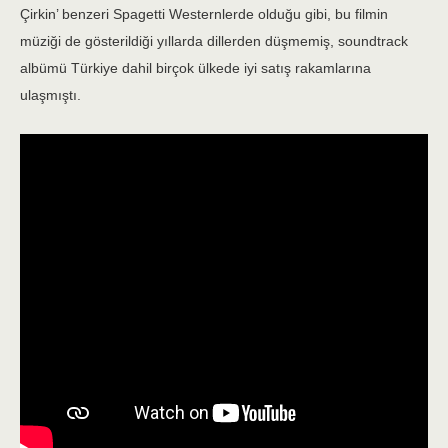
Çirkin’ benzeri Spagetti Westernlerde olduğu gibi, bu filmin
müziği de gösterildiği yıllarda dillerden düşmemiş, soundtrack
albümü Türkiye dahil birçok ülkede iyi satış rakamlarına
ulaşmıştı.