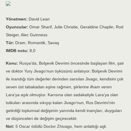
Yönetmen:
David Lean
Oyuncular:
Omar Sharif, Julie Christie, Geraldine Chaplin, Rod
Steiger, Alec Guinness
Tür:
Dram, Romantik, Savaş
IMDB notu:
8,0
Konu:
Rusya’da, Bolşevik Devrimi öncesinde başlayan film, şair
ve doktor Yury Jivago’nun öyküsünü anlatıyor. Bolşevik Devrimi
ile inandığı tüm değerler derinden sarsılan Jivago, kendisini çok
seven üst tabakadan eşine rağmen, şiirlerine ilham veren
Lara’ya aşık olmuştur. Karısına olan sadakatiyle Lara’ya olan
tutkuları arasında sıkışıp kalan Jivago’nun, Rus Devrimi’nin
getirdiği toplumsal değişimin yanında kendi inançları, duyguları
ve düşünceleri de değişim geçirecektir.
Not:
5 Oscar ödüllü Doctor Zhivago, hem anlattığı aşk