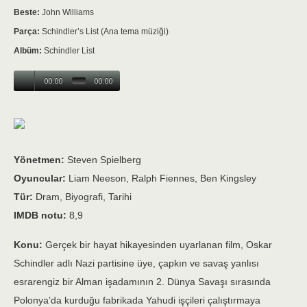
Beste:
John Williams
Parça:
Schindler’s List (Ana tema müziği)
Albüm:
Schindler List
00:00
00:00
Yönetmen:
Steven Spielberg
Oyuncular:
Liam Neeson, Ralph Fiennes, Ben Kingsley
Tür:
Dram, Biyografi, Tarihi
IMDB notu:
8,9
Konu:
Gerçek bir hayat hikayesinden uyarlanan film, Oskar
Schindler adlı Nazi partisine üye, çapkın ve savaş yanlısı
esrarengiz bir Alman işadamının 2. Dünya Savaşı sırasında
Polonya’da kurduğu fabrikada Yahudi işçileri çalıştırmaya