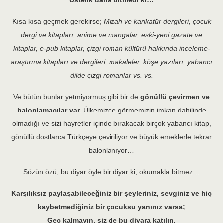
Üstelik daha bitmedi ki…
Kısa kısa geçmek gerekirse;
Mizah ve karikatür dergileri, çocuk
dergi ve kitapları, anime ve mangalar, eski-yeni gazate ve
kitaplar, e-pub kitaplar, çizgi roman kültürü hakkında inceleme-
araştırma kitapları ve dergileri, makaleler, köşe yazıları, yabancı
dilde çizgi romanlar vs. vs.
Ve bütün bunlar yetmiyormuş gibi bir de
gönüllü çevirmen ve
balonlamacılar var.
Ülkemizde görmemizin imkan dahilinde
olmadığı ve sizi hayretler içinde bırakacak birçok yabancı kitap,
gönüllü dostlarca Türkçeye çeviriliyor ve büyük emeklerle tekrar
balonlanıyor…
Sözün özü; bu diyar öyle bir diyar ki, okumakla bitmez…
Karşılıksız paylaşabileceğiniz bir şeyleriniz, sevginiz ve hiç
kaybetmediğiniz bir çocuksu yanınız varsa;
Geç kalmayın, siz de bu diyara katılın.