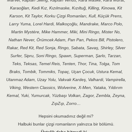
Marvel, Kaptan Swing, Kaptan Venüs, Kara Maske, Kara Murat,
Karaoğlan, Kedi Kız, Kızılmaske, Kızıltuğ, Killing, Kinowa, Kit
Karson, Kit Taylor, Korku Çizgi Romanları, Kull, Küçük Prens,
Larry Yuma, Lorel Hardi, Malkoçoğlu, Mandrake, Marco Polo,
Martin Mystére, Mike Hammer, Miki, Mini Ringo, Mister No,
Nathan Never, Örümcek Adam, Pan Pan, Pekos Bill, Pistolero,
Rakar, Red Kit, Red Sonja, Ringo, Sabata, Savaş, Shirley, Silver
Surfer, Sipru, Soni Ringo, Spawn, Superman, Şarlo, Tarzan,
Teks, Teksas, Temel Reis, Tenten, Thor, Tina, Tolga, Tom
Braks, Tombik, Tommiks, Topaç, Uçan Çocuk, Ustura Kemal,
Utanmaz Adam, Uzay Yolu, Vakvak Kardeş, Valhardi, Vampirella,
Viking, Western Classics, Wolverine, X-Men, Yataka, Yıldırım
Kemal, Yuki, Yumurcak, Yüzbaşı Volkan, Zagor, Zembla, Zeyna,
ZıpZıp, Zorro…
Hepsini okumadınız değil mi?
Halbuki bunlar çizgi romanların yalnızca bir bölümü.