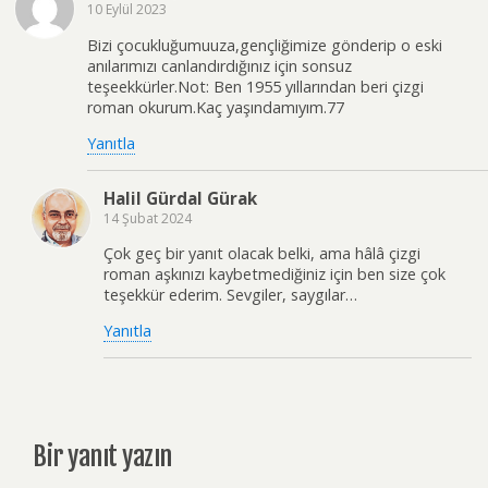
10 Eylül 2023
k
p
Bizi çocukluğumuuza,gençliğimize gönderip o eski
anılarımızı canlandırdığınız için sonsuz
teşeekkürler.Not: Ben 1955 yıllarından beri çizgi
roman okurum.Kaç yaşındamıyım.77
Yanıtla
Halil Gürdal Gürak
14 Şubat 2024
Çok geç bir yanıt olacak belki, ama hâlâ çizgi
roman aşkınızı kaybetmediğiniz için ben size çok
teşekkür ederim. Sevgiler, saygılar…
Yanıtla
Bir yanıt yazın