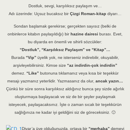
Dostluk, sevgi, karşılıksız paylaşım ve…
Adı üzerinde: Uçsuz bucaksız bir
Çizgi Roman-kitap
diyarı…
Sondan başlamak gerekirse; gerçekten sayısız (belki de
onbinlerce kitabın paylaşıldığı) bir
hazine dairesi
burası.
Evet,
bu diyarda en önemli ve sihirli sözcükler:
“Dostluk”, “Karşılıksız Paylaşım” ve “Kitap”…
Burada
“Vip”
üyelik yok, ne isterseniz indirebilir, okuyabilir,
arşivleyebilirsiniz. Kimse size
“az indirdin-çok indirdin”
demez.
“Like”
butonuna tıklamanız veya kısa bir teşekkür
mesajı yazmanız yeterlidir. Yazmasanız da olur,
ancak yazın…
Çünkü bir süre sonra karşılıksız aldığınız bunca şey sizde ağırlık
oluşturmaya başlayacak ve siz de bir şeyler paylaşmak
isteyecek, paylaşacaksınız. İşte o zaman sıcak bir teşekkürün
sağlığınıza ne kadar iyi geldiğini siz de göreceksiniz. 🙂
Diyar’a üye olduğunuzda, ortaya bir
“merhaba”
demeyi