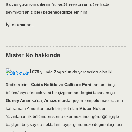
İtalyan çizgi romanlarını
(fumetti)
seviyorsanız (ve hatta
sevmiyorsanız bile) beğeneceğinize eminim.
İyi okumalar…
Mister No hakkında
1
975
yılında
Zagor
‘un da yaratıcıları olan iki
üretken isim,
Guida Nolitta
ve
Gallieno Ferri
tamamı beş
bölüm/sayı sürecek yeni bir çizgiroman dergisi tasarlamıştı.
Güney Amerika
‘da,
Amazonlarda
geçen tempolu maceraların
kahramanı Amerikan asıllı bir pilot olan
Mister No
‘dur.
Yayınlanan ilk bölümden sonra okur nezdinde gördüğü ilgiyle
başlığın beş sayıda noktalanmayıp, günümüze değin ulaşması