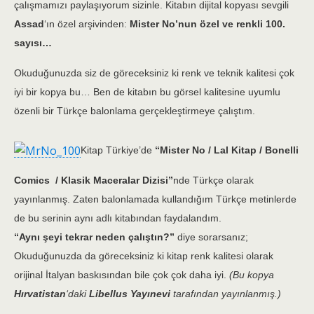
çalışmamızı paylaşıyorum sizinle.
Kitabın dijital kopyası sevgili
Assad
‘ın özel arşivinden:
Mister No’nun özel ve renkli 100.
sayısı…
Okuduğunuzda siz de göreceksiniz ki renk ve teknik kalitesi çok
iyi bir kopya bu… Ben de kitabın bu görsel kalitesine uyumlu
özenli bir Türkçe balonlama gerçekleştirmeye çalıştım.
Kitap Türkiye’de
“Mister No / Lal Kitap / Bonelli
Comics / Klasik Maceralar Dizisi”
nde Türkçe olarak
yayınlanmış. Zaten balonlamada kullandığım Türkçe metinlerde
de bu serinin aynı adlı kitabından faydalandım.
“Aynı şeyi tekrar neden çalıştın?”
diye sorarsanız;
Okuduğunuzda da göreceksiniz ki kitap renk kalitesi olarak
orijinal İtalyan baskısından bile çok çok daha iyi.
(Bu kopya
Hırvatistan
‘daki
Libellus Yayınevi
tarafından yayınlanmış.)