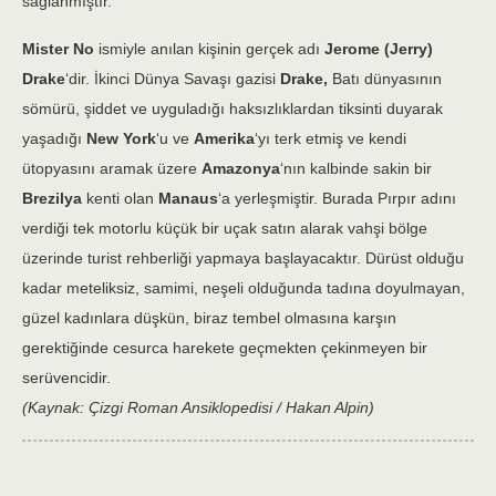
sağlanmıştır.
Mister No
ismiyle anılan kişinin gerçek adı
Jerome (Jerry)
Drake
‘dir. İkinci Dünya Savaşı gazisi
Drake,
Batı dünyasının
sömürü, şiddet ve uyguladığı haksızlıklardan tiksinti duyarak
yaşadığı
New York
‘u ve
Amerika
‘yı terk etmiş ve kendi
ütopyasını aramak üzere
Amazonya
‘nın kalbinde sakin bir
Brezilya
kenti olan
Manaus
‘a yerleşmiştir. Burada Pırpır adını
verdiği tek motorlu küçük bir uçak satın alarak vahşi bölge
üzerinde turist rehberliği yapmaya başlayacaktır. Dürüst olduğu
kadar meteliksiz, samimi, neşeli olduğunda tadına doyulmayan,
güzel kadınlara düşkün, biraz tembel olmasına karşın
gerektiğinde cesurca harekete geçmekten çekinmeyen bir
serüvencidir.
(Kaynak: Çizgi Roman Ansiklopedisi / Hakan Alpin)