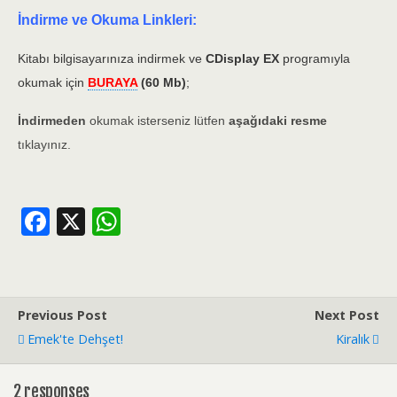
İndirme ve Okuma Linkleri:
Kitabı bilgisayarınıza indirmek ve
CDisplay EX
programıyla
okumak için
BURAYA
(60 Mb)
;
İndirmeden
okumak isterseniz lütfen
aşağıdaki resme
tıklayınız.
F
X
W
ac
h
e
at
b
s
Previous Post
Next Post
o
A
Emek'te Dehşet!
Kiralık
o
p
k
p
2 responses